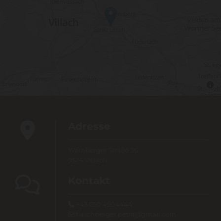

Adresse
Wernberger Straße 36
9524 Villach

Kontakt
+43 650 4904444

flaschberger.petra@gmail.com
