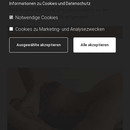
Anamnese) gelenkt wird.
Informationen zu Cookies und Datenschutz
Hierbei wird die Dosierung genauestens an den
Patienten und sein Leiden angepasst.
Notwendige Cookies
Cookies zu Marketing- und Analysezwecken
MEHR INFORMATIONEN
Ausgewählte akzeptieren
Alle akzeptieren