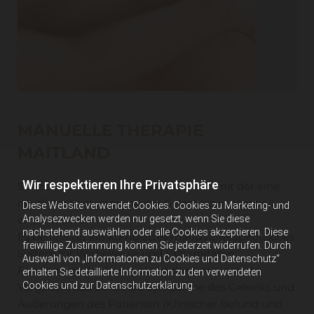
MANUELLE THERAPIE
MAITLAND
Wir respektieren Ihre Privatsphäre
Spezielle Muskel- und Gelenktechnik, mit der eine
deutliche Verbesserung der Gelenkbeweglichkeit
Diese Website verwendet Cookies. Cookies zu Marketing- und
erreicht wird.
Analysezwecken werden nur gesetzt, wenn Sie diese
nachstehend auswählen oder alle Cookies akzeptieren. Diese
Es beinhaltet ein komplettes manualtherapeutisches
freiwillige Zustimmung können Sie jederzeit widerrufen. Durch
System für Wirbelsäule und Extremitäten.
Auswahl von „Informationen zu Cookies und Datenschutz“
Fundament des Konzepts ist das konsequente
erhalten Sie detaillierte Information zu den verwendeten
Cookies und zur Datenschutzerklärung.
Vorgehen, das durch die Symptome des Gelenks und
Äußerungen des Patienten (Klinischer Befund und